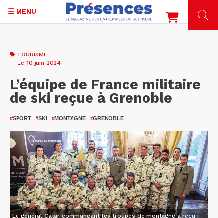
MENU
Aller
au
TOURISME
contenu
— Le 10 juin 2024
principal
L’équipe de France militaire
de ski reçue à Grenoble
#
SPORT
#
SKI
#
MONTAGNE
#
GRENOBLE
Le général Catar commandant les troupes de montagne a reçu