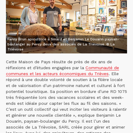
Fanny Brun apicultrice à Sinard et Benjamin Le Douarin paysan-
boulanger au Percy deux des associés de La Trièvoise. © La
Triévoise
Cette Maison de Pays résulte de près de dix ans de
réflexions et d’études engagées par la
Communauté de
communes et les acteurs économiques du Trièves
. Elle
répond à une double volonté de soutien à la filière locale
et de valorisation d’un patrimoine naturel et culturel à fort
potentiel touristique. Sa position en bordure d’une RD 1075
très fréquentée lors des vacances scolaires et des week-
ends est idéale pour capter les flux au fil des saisons. «
C’est un outil collectif qui veut inciter les visiteurs à ralentir
et générer une nouvelle clientèle », explique Benjamin Le
Douarin, paysan-boulanger du Percy. Il est l’un des
associés de La Trièvoise, SARL créée pour gérer et animer
les lieux. Avec lui, des apiculteurs, des artisans des