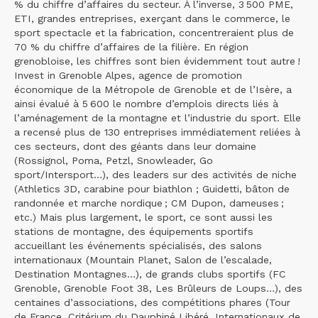
% du chiffre d’affaires du secteur. À l’inverse, 3 500 PME,
ETI, grandes entreprises, exerçant dans le commerce, le
sport spectacle et la fabrication, concentreraient plus de
70 % du chiffre d’affaires de la filière. En région
grenobloise, les chiffres sont bien évidemment tout autre !
Invest in Grenoble Alpes, agence de promotion
économique de la Métropole de Grenoble et de l’Isère, a
ainsi évalué à 5 600 le nombre d’emplois directs liés à
l’aménagement de la montagne et l’industrie du sport. Elle
a recensé plus de 130 entreprises immédiatement reliées à
ces secteurs, dont des géants dans leur domaine
(Rossignol, Poma, Petzl, Snowleader, Go
sport/Intersport…), des leaders sur des activités de niche
(Athletics 3D, carabine pour biathlon ; Guidetti, bâton de
randonnée et marche nordique ; CM Dupon, dameuses ;
etc.) Mais plus largement, le sport, ce sont aussi les
stations de montagne, des équipements sportifs
accueillant les événements spécialisés, des salons
internationaux (Mountain Planet, Salon de l’escalade,
Destination Montagnes…), de grands clubs sportifs (FC
Grenoble, Grenoble Foot 38, Les Brûleurs de Loups…), des
centaines d’associations, des compétitions phares (Tour
de France, Critérium du Dauphiné Libéré, Internationaux de