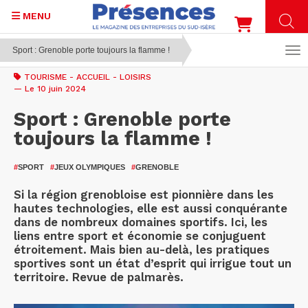
MENU
Sport : Grenoble porte toujours la flamme !
Aller
au
TOURISME
-
ACCUEIL
-
LOISIRS
contenu
— Le 10 juin 2024
principal
Sport : Grenoble porte
toujours la flamme !
#
SPORT
#
JEUX OLYMPIQUES
#
GRENOBLE
Si la région grenobloise est pionnière dans les
hautes technologies, elle est aussi conquérante
dans de nombreux domaines sportifs. Ici, les
liens entre sport et économie se conjuguent
étroitement. Mais bien au-delà, les pratiques
sportives sont un état d’esprit qui irrigue tout un
territoire. Revue de palmarès.