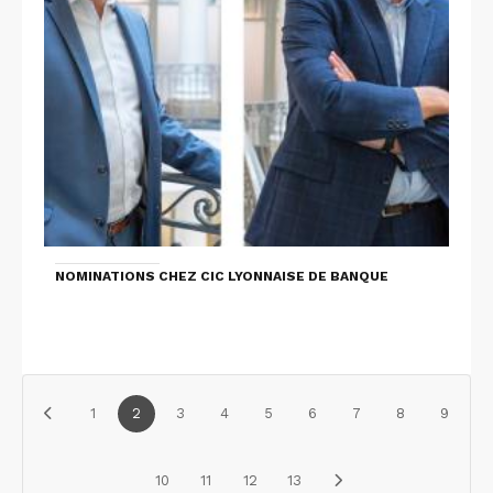
NOMINATIONS CHEZ CIC LYONNAISE DE BANQUE
1
2
3
4
5
6
7
8
9
10
11
12
13