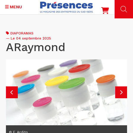
MENU
Aller
au
DIAPORAMAS
contenu
—
Le 04 septembre 2025
principal
ARaymond
© F. Ardito