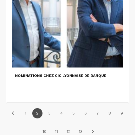
NOMINATIONS CHEZ CIC LYONNAISE DE BANQUE
1
2
3
4
5
6
7
8
9
10
11
12
13