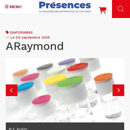
MENU
Aller
au
DIAPORAMAS
contenu
—
Le 04 septembre 2025
principal
ARaymond
© F. Ardito