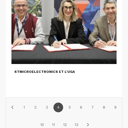
STMICROELECTRONICS ET L’UGA
1
2
3
4
5
6
7
8
9
10
11
12
13