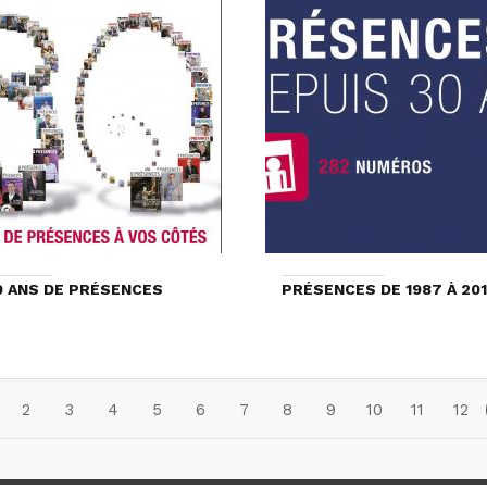
0 ANS DE PRÉSENCES
PRÉSENCES DE 1987 À 20
2
3
4
5
6
7
8
9
10
11
12