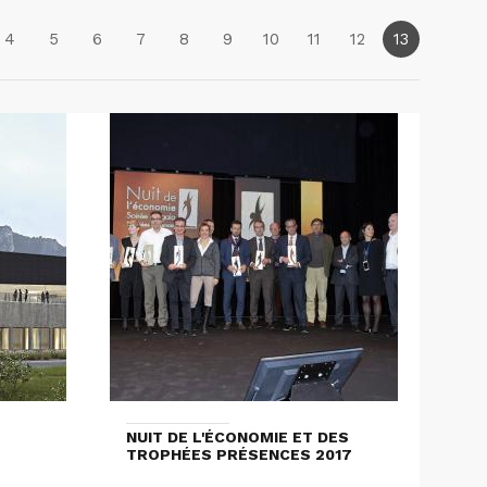
4
5
6
7
8
9
10
11
12
13
NUIT DE L'ÉCONOMIE ET DES
TROPHÉES PRÉSENCES 2017