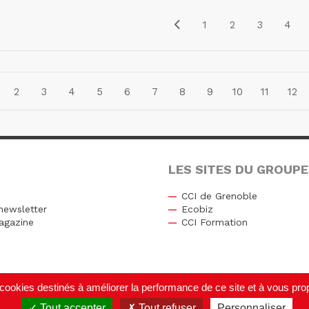
1
2
3
4
2
3
4
5
6
7
8
9
10
11
12
LES SITES DU GROUPE
CCI de Grenoble
newsletter
Ecobiz
agazine
CCI Formation
r
de cookies destinés à améliorer la performance de ce site et à vous p
Tout accepter
Tout refuser
Personnaliser