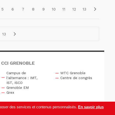
5
6
7
8
9
10
11
12
13
13
 CCI GRENOBLE
Campus de
WTC Grenoble
l'alternance : IMT,
Centre de congrès
IST, ISCO
Grenoble EM
Grex
roposer des services et contenus personnalisés.
En savoir plus