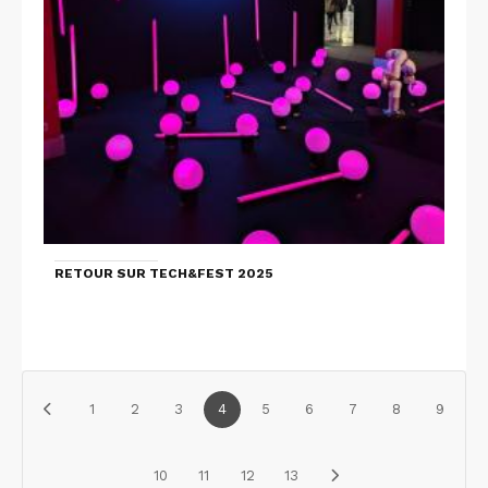
RETOUR SUR TECH&FEST 2025
1
2
3
4
5
6
7
8
9
10
11
12
13