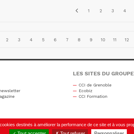
1
2
3
4
2
3
4
5
6
7
8
9
10
11
12
LES SITES DU GROUPE
CCI de Grenoble
newsletter
Ecobiz
agazine
CCI Formation
r
de cookies destinés à améliorer la performance de ce site et à vous p
Tout accepter
Tout refuser
Personnaliser