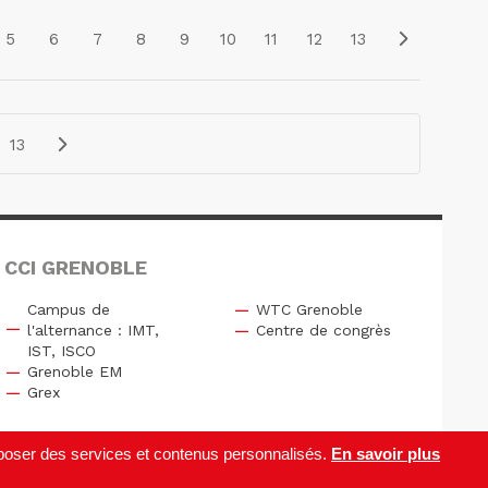
5
6
7
8
9
10
11
12
13
13
 CCI GRENOBLE
Campus de
WTC Grenoble
l'alternance : IMT,
Centre de congrès
IST, ISCO
Grenoble EM
Grex
roposer des services et contenus personnalisés.
En savoir plus