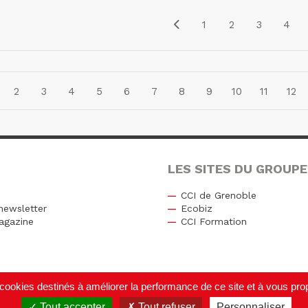
1
2
3
4
2
3
4
5
6
7
8
9
10
11
12
LES SITES DU GROUPE
CCI de Grenoble
newsletter
Ecobiz
agazine
CCI Formation
r
de cookies destinés à améliorer la performance de ce site et à vous p
Tout accepter
Tout refuser
Personnaliser