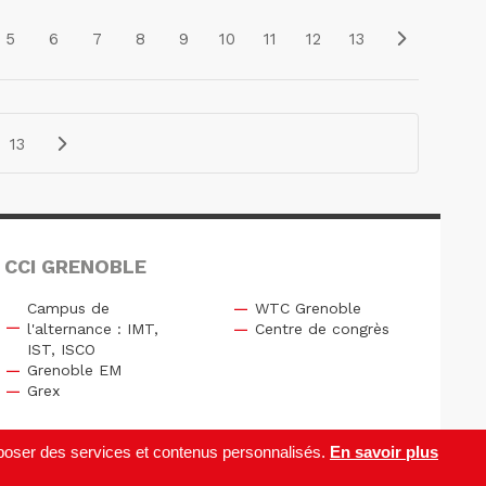
5
6
7
8
9
10
11
12
13
13
 CCI GRENOBLE
Campus de
WTC Grenoble
l'alternance : IMT,
Centre de congrès
IST, ISCO
Grenoble EM
Grex
roposer des services et contenus personnalisés.
En savoir plus