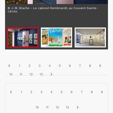
© J.-M. Blache - Le cabinet Rembrandt, au Couvent Sainte-
Cécile.
1
2
3
4
5
6
7
8
9
10
11
12
13
1
2
3
4
5
6
7
8
9
10
11
12
13