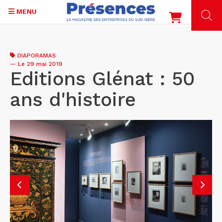
MENU
Aller
au
DIAPORAMAS
contenu
—
Le 29 mai 2019
principal
Editions Glénat : 50
ans d'histoire