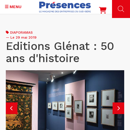
MENU
Aller
au
DIAPORAMAS
contenu
—
Le 29 mai 2019
principal
Editions Glénat : 50
ans d'histoire