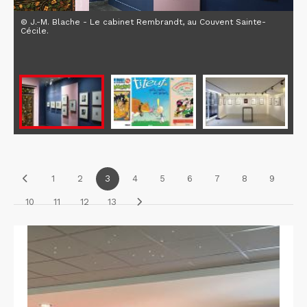
© J.-M. Blache - Le cabinet Rembrandt, au Couvent Sainte-
Cécile.
1
2
3
4
5
6
7
8
9
10
11
12
13