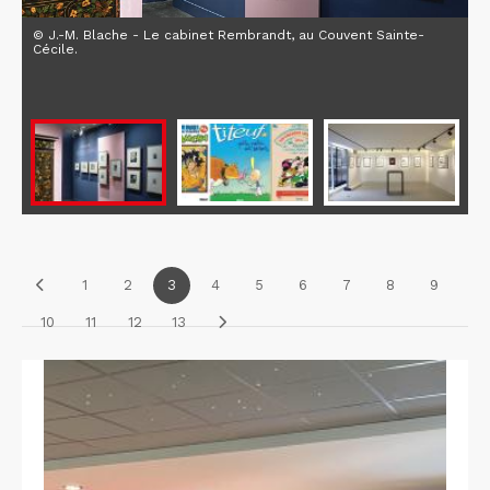
© J.-M. Blache - Le cabinet Rembrandt, au Couvent Sainte-
Cécile.
1
2
3
4
5
6
7
8
9
10
11
12
13