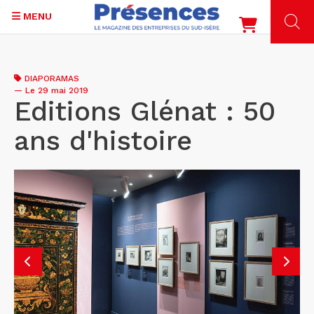
MENU
Aller
au
DIAPORAMAS
contenu
—
Le 29 mai 2019
principal
Editions Glénat : 50
ans d'histoire