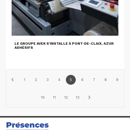
LE GROUPE AVEK S'INSTALLE À PONT-DE-CLAIX, AZUR
ADHÉSIFS
1
2
3
4
5
6
7
8
9
10
11
12
13