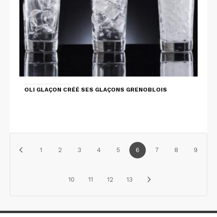
OLI GLAÇON CRÉÉ SES GLAÇONS GRENOBLOIS
1
2
3
4
5
6
7
8
9
10
11
12
13