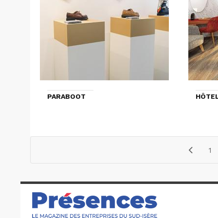
PARABOOT
HÔTE
1