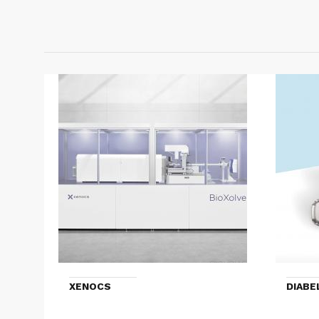
XENOCS
DIAB