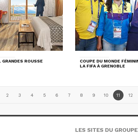
L GRANDES ROUSSE
COUPE DU MONDE FÉMINI
LA FIFA À GRENOBLE
2
3
4
5
6
7
8
9
10
11
12
LES SITES DU GROUPE