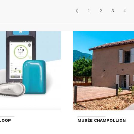
1
2
3
4
ELOOP
MUSÉE CHAMPOLLION