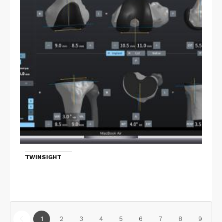
TWINSIGHT
1
2
3
4
5
6
7
8
9