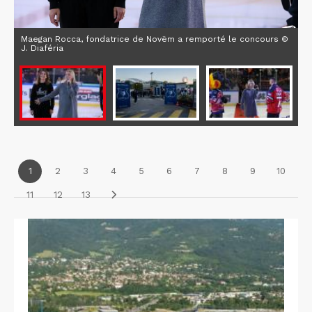
Maegan Rocca, fondatrice de Novëm a remporté le concours ©
J. Diaféria
1
2
3
4
5
6
7
8
9
10
11
12
13