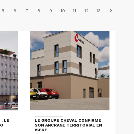
5
6
7
8
9
10
11
12
13
: LE
LE GROUPE CHEVAL CONFIRME
LO
SON ANCRAGE TERRITORIAL EN
ISÈRE