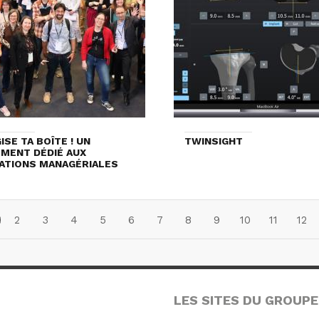
ISE TA BOÎTE ! UN
TWINSIGHT
MENT DÉDIÉ AUX
ATIONS MANAGÉRIALES
2
3
4
5
6
7
8
9
10
11
12
LES SITES DU GROUPE