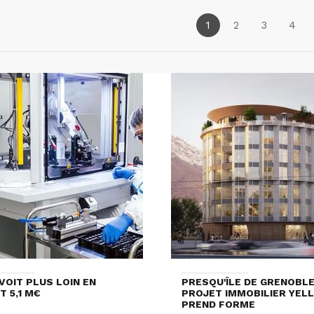
1
2
3
4
VOIT PLUS LOIN EN
PRESQU'ÎLE DE GRENOBLE 
T 5,1 M€
PROJET IMMOBILIER YEL
PREND FORME