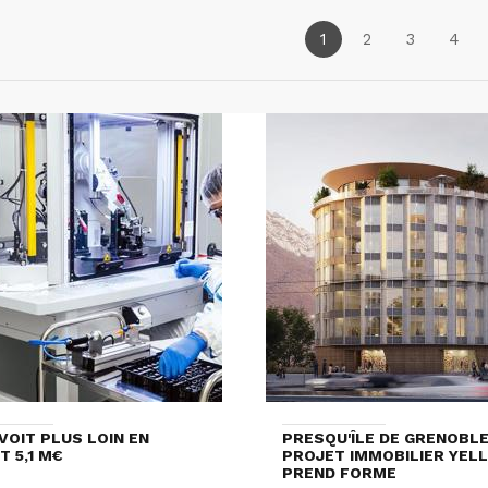
1
2
3
4
VOIT PLUS LOIN EN
PRESQU'ÎLE DE GRENOBLE 
T 5,1 M€
PROJET IMMOBILIER YEL
PREND FORME