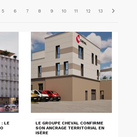
5
6
7
8
9
10
11
12
13
: LE
LE GROUPE CHEVAL CONFIRME
LO
SON ANCRAGE TERRITORIAL EN
ISÈRE