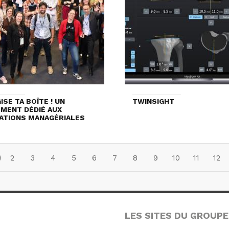
ISE TA BOÎTE ! UN
TWINSIGHT
MENT DÉDIÉ AUX
ATIONS MANAGÉRIALES
2
3
4
5
6
7
8
9
10
11
12
LES SITES DU GROUPE