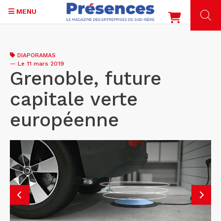
MENU
Aller
au
DIAPORAMAS
contenu
—
Le 11 mars 2019
principal
Grenoble, future
capitale verte
européenne