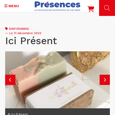
MENU
Aller
au
DIAPORAMAS
contenu
—
Le 11 décembre 2023
principal
Ici Présent
© Ici Présent