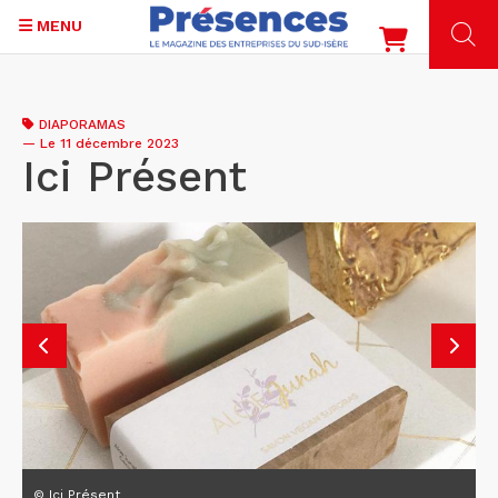
MENU
Aller
au
DIAPORAMAS
contenu
—
Le 11 décembre 2023
principal
Ici Présent
© Ici Présent