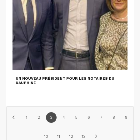
UN NOUVEAU PRÉSIDENT POUR LES NOTAIRES DU
DAUPHINÉ
1
2
3
4
5
6
7
8
9
10
11
12
13