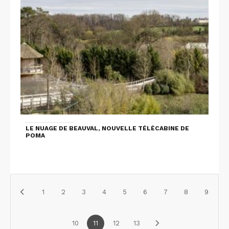
LE NUAGE DE BEAUVAL, NOUVELLE TÉLÉCABINE DE
POMA
1
2
3
4
5
6
7
8
9
10
11
12
13