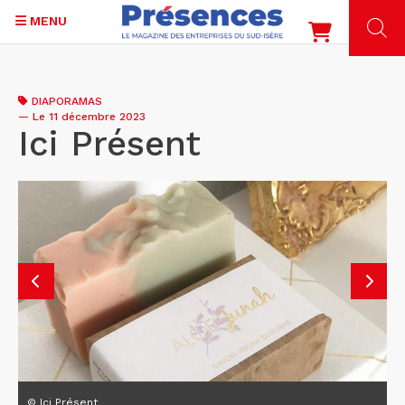
MENU
Aller
au
DIAPORAMAS
contenu
—
Le 11 décembre 2023
principal
Ici Présent
© Ici Présent