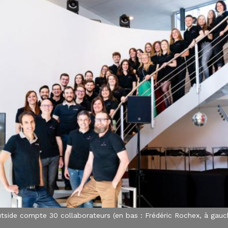
utside compte 30 collaborateurs (en bas : Frédéric Rochex, à gauche