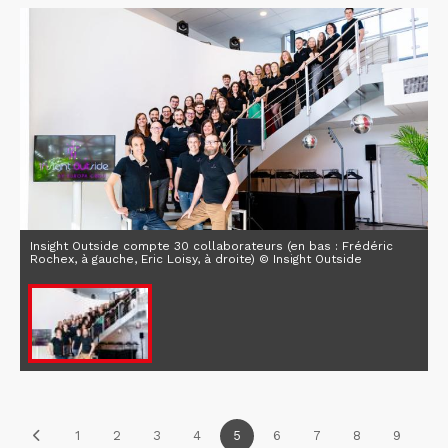
Insight Outside compte 30 collaborateurs (en bas : Frédéric
Rochex, à gauche, Eric Loisy, à droite) © Insight Outside
1
2
3
4
5
6
7
8
9