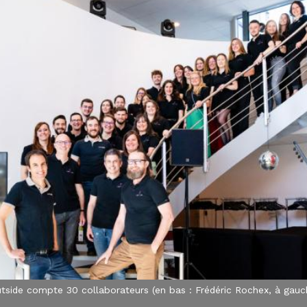
utside compte 30 collaborateurs (en bas : Frédéric Rochex, à gauche