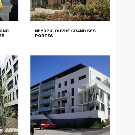
COND
NEYRPIC OUVRE GRAND SES
ZE
PORTES