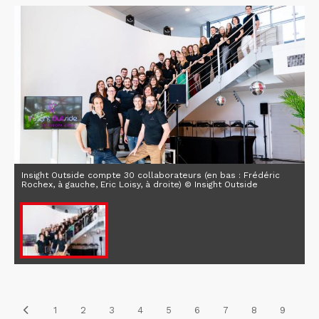
Insight Outside compte 30 collaborateurs (en bas : Frédéric
Rochex, à gauche, Eric Loisy, à droite) © Insight Outside
1
2
3
4
5
6
7
8
9