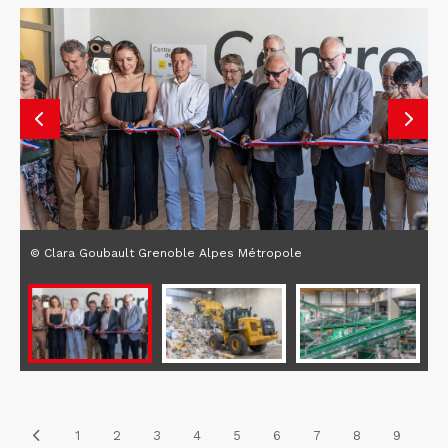
© Clara Goubault Grenoble Alpes Métropole
1
2
3
4
5
6
7
8
9