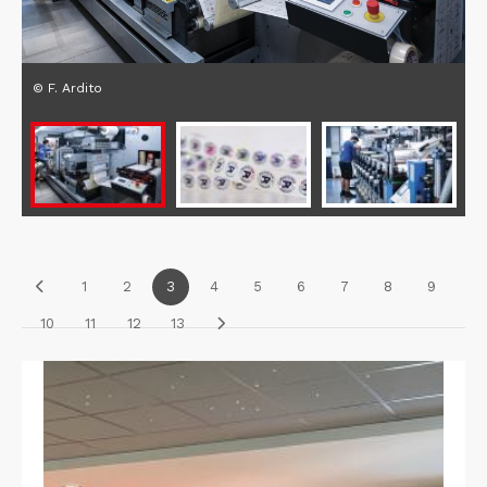
© F. Ardito
1
2
3
4
5
6
7
8
9
10
11
12
13