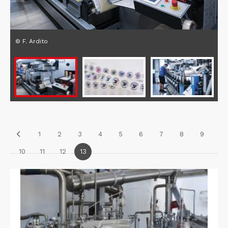
© F. Ardito
1
2
3
4
5
6
7
8
9
10
11
12
13