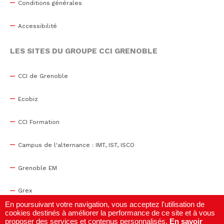
Conditions générales
Accessibilité
LES SITES DU GROUPE CCI GRENOBLE
CCI de Grenoble
Ecobiz
CCI Formation
Campus de l'alternance : IMT, IST, ISCO
Grenoble EM
Grex
En poursuivant votre navigation, vous acceptez l'utilisation de
cookies destinés à améliorer la performance de ce site et à vous
WTC Grenoble
proposer des services et contenus personnalisés.
En savoir