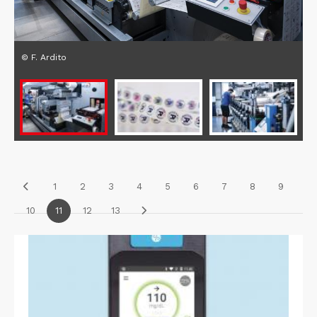
© F. Ardito
1
2
3
4
5
6
7
8
9
10
11
12
13