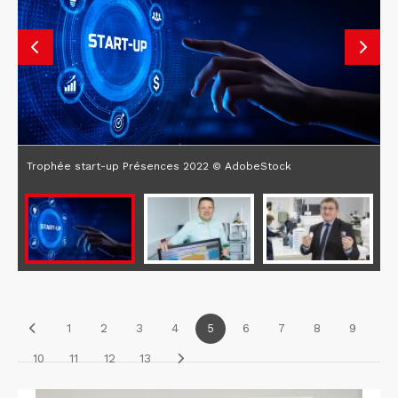
Trophée start-up Présences 2022 © AdobeStock
1
2
3
4
5
6
7
8
9
10
11
12
13