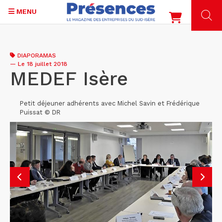
MENU
Aller
au
DIAPORAMAS
contenu
—
Le 18 juillet 2018
principal
MEDEF Isère
Petit déjeuner adhérents avec Michel Savin et Frédérique
Puissat © DR