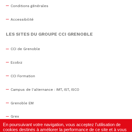
Conditions générales
Accessibilité
LES SITES DU GROUPE CCI GRENOBLE
CCI de Grenoble
Ecobiz
CCI Formation
Campus de l'alternance : IMT, IST, ISCO
Grenoble EM
Grex
En poursuivant votre navigation, vous acceptez l'utilisation de
cookies destinés à améliorer la performance de ce site et à vous
WTC Grenoble