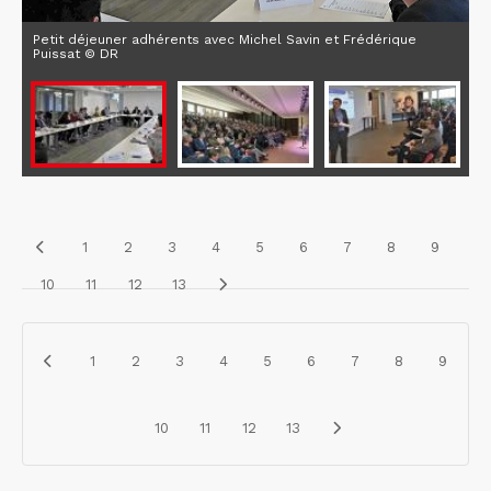
Petit déjeuner adhérents avec Michel Savin et Frédérique
Puissat © DR
1
2
3
4
5
6
7
8
9
10
11
12
13
1
2
3
4
5
6
7
8
9
10
11
12
13