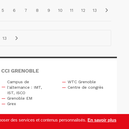
5
6
7
8
9
10
11
12
13
13
 CCI GRENOBLE
Campus de
WTC Grenoble
l'alternance : IMT,
Centre de congrès
IST, ISCO
Grenoble EM
Grex
roposer des services et contenus personnalisés.
En savoir plus