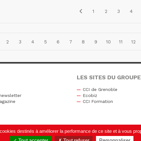
1
2
3
4
2
3
4
5
6
7
8
9
10
11
12
LES SITES DU GROUPE
CCI de Grenoble
newsletter
Ecobiz
agazine
CCI Formation
r
de cookies destinés à améliorer la performance de ce site et à vous p
Tout accepter
Tout refuser
Personnaliser