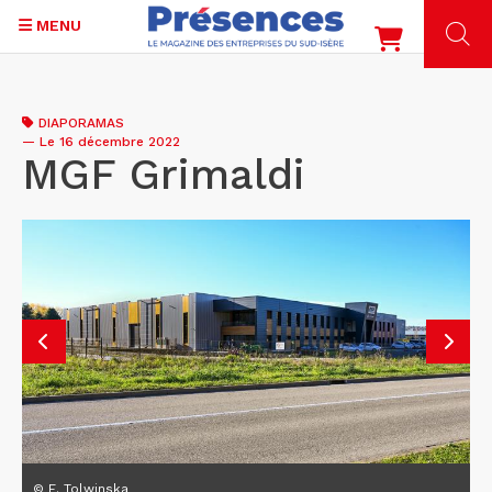
MENU
Aller
au
DIAPORAMAS
contenu
—
Le 16 décembre 2022
principal
MGF Grimaldi
© E. Tolwinska