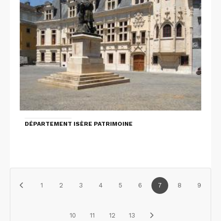
DÉPARTEMENT ISÈRE PATRIMOINE
1
2
3
4
5
6
7
8
9
10
11
12
13