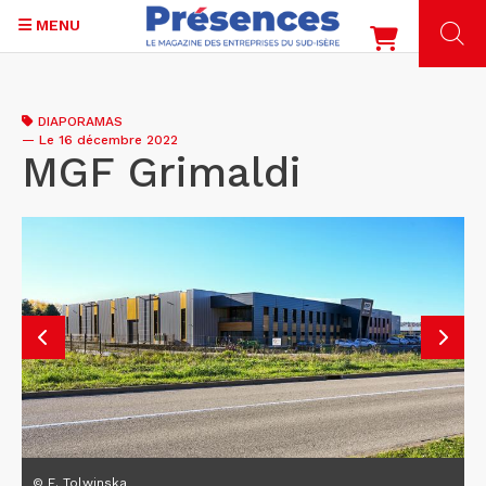
MENU
Aller
au
DIAPORAMAS
contenu
—
Le 16 décembre 2022
principal
MGF Grimaldi
© E. Tolwinska