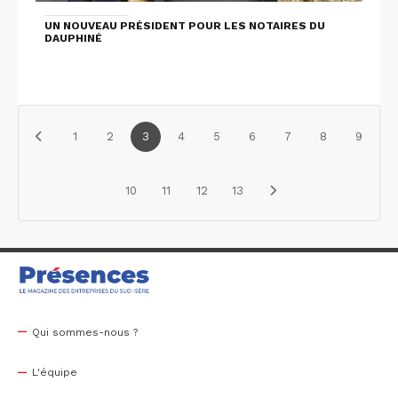
UN NOUVEAU PRÉSIDENT POUR LES NOTAIRES DU
DAUPHINÉ
1
2
3
4
5
6
7
8
9
10
11
12
13
Qui sommes-nous ?
L'équipe