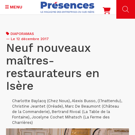
MENU
Aller
au
DIAPORAMAS
contenu
—
Le 12 décembre 2017
principal
Neuf nouveaux
maîtres-
restaurateurs en
Isère
Charlotte Baylacq (Chez Nous), Alexis Busso, (l’Inattendu),
Christine Jeantet (Oréade), Marc De Beaumont (Château
de la Commanderie), Bertrand Rivoal (La Table de la
Fontaine), Jocelyne Cochet Mihatsch (La Ferme des
Charrières)