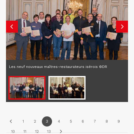
Les neuf nouveaux maîtres-restaurateurs isérois ©DR
1
2
3
4
5
6
7
8
9
10
11
12
13