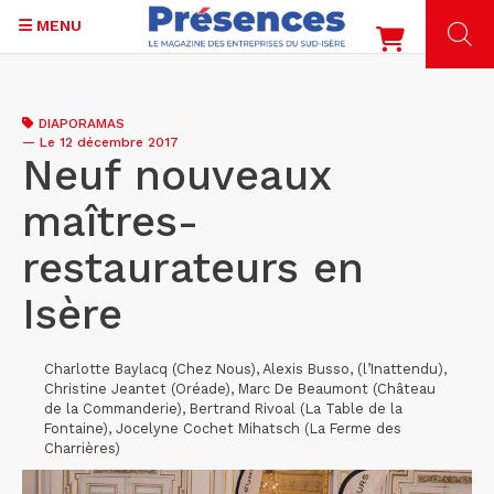
MENU
Aller
au
DIAPORAMAS
contenu
—
Le 12 décembre 2017
principal
Neuf nouveaux
maîtres-
restaurateurs en
Isère
Charlotte Baylacq (Chez Nous), Alexis Busso, (l’Inattendu),
Christine Jeantet (Oréade), Marc De Beaumont (Château
de la Commanderie), Bertrand Rivoal (La Table de la
Fontaine), Jocelyne Cochet Mihatsch (La Ferme des
Charrières)