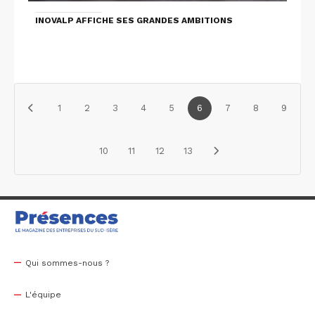
INOVALP AFFICHE SES GRANDES AMBITIONS
1
2
3
4
5
6
7
8
9
10
11
12
13
Qui sommes-nous ?
L'équipe