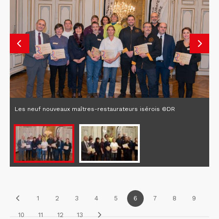
Les neuf nouveaux maîtres-restaurateurs isérois ©DR
1
2
3
4
5
6
7
8
9
10
11
12
13