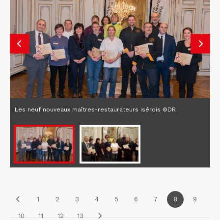
Les neuf nouveaux maîtres-restaurateurs isérois ©DR
1
2
3
4
5
6
7
8
9
10
11
12
13