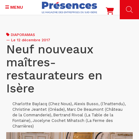
MENU
Aller
au
DIAPORAMAS
contenu
—
Le 12 décembre 2017
principal
Neuf nouveaux
maîtres-
restaurateurs en
Isère
Charlotte Baylacq (Chez Nous), Alexis Busso, (l’Inattendu),
Christine Jeantet (Oréade), Marc De Beaumont (Château
de la Commanderie), Bertrand Rivoal (La Table de la
Fontaine), Jocelyne Cochet Mihatsch (La Ferme des
Charrières)