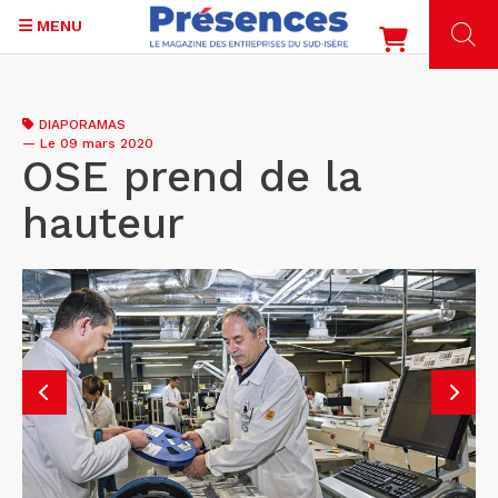
MENU
Aller
au
DIAPORAMAS
contenu
—
Le 09 mars 2020
principal
OSE prend de la
hauteur