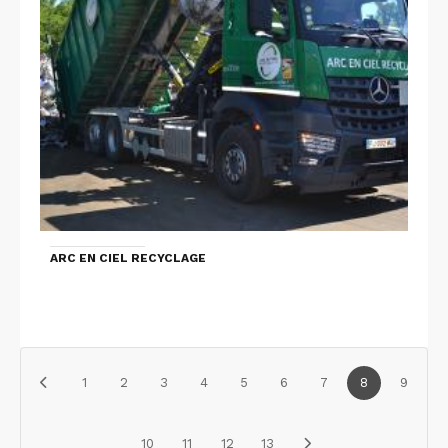
ARC EN CIEL RECYCLAGE
1
2
3
4
5
6
7
8
9
10
11
12
13