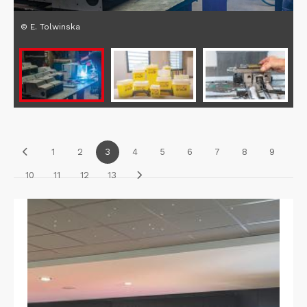
© E. Tolwinska
1
2
3
4
5
6
7
8
9
10
11
12
13