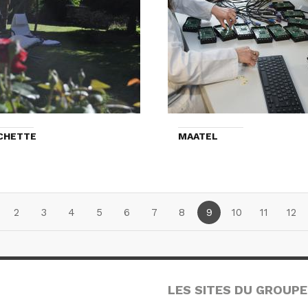
CHETTE
MAATEL
2
3
4
5
6
7
8
9
10
11
12
LES SITES DU GROUPE