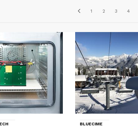
1
2
3
4
ECH
BLUECIME