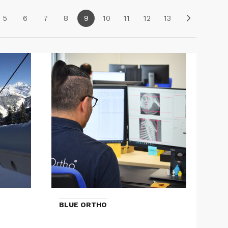
5
6
7
8
9
10
11
12
13
BLUE ORTHO