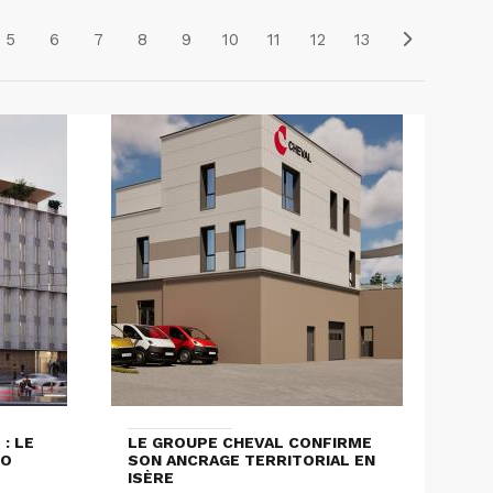
5
6
7
8
9
10
11
12
13
: LE
LE GROUPE CHEVAL CONFIRME
LO
SON ANCRAGE TERRITORIAL EN
ISÈRE