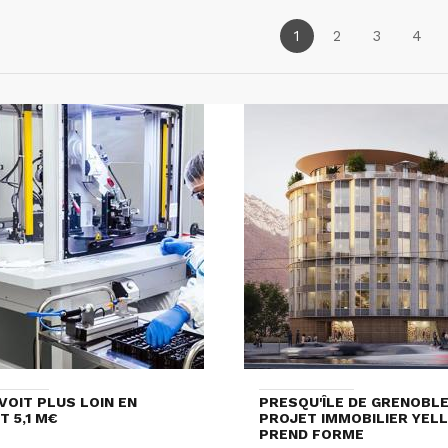
1
2
3
4
VOIT PLUS LOIN EN
PRESQU'ÎLE DE GRENOBLE 
T 5,1 M€
PROJET IMMOBILIER YEL
PREND FORME