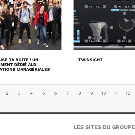
ISE TA BOÎTE ! UN
TWINSIGHT
MENT DÉDIÉ AUX
ATIONS MANAGÉRIALES
2
3
4
5
6
7
8
9
10
11
12
LES SITES DU GROUPE