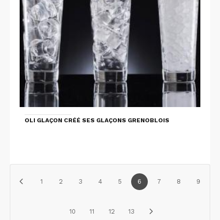
OLI GLAÇON CRÉÉ SES GLAÇONS GRENOBLOIS
1
2
3
4
5
6
7
8
9
10
11
12
13