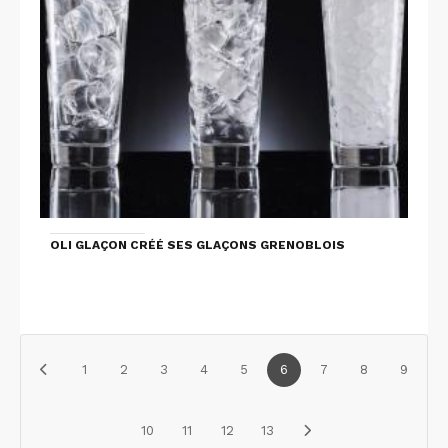
OLI GLAÇON CRÉÉ SES GLAÇONS GRENOBLOIS
1
2
3
4
5
6
7
8
9
10
11
12
13