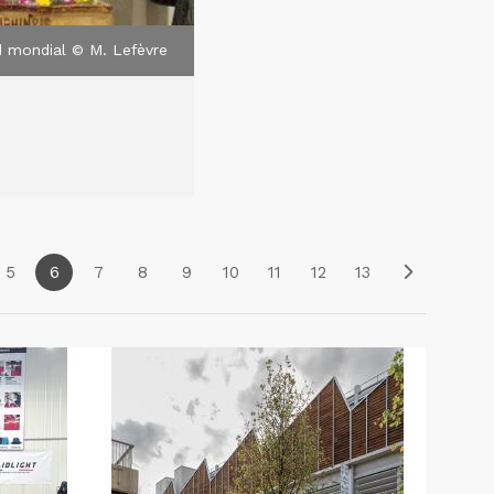
d mondial © M. Lefèvre
5
6
7
8
9
10
11
12
13