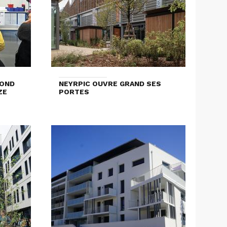
COND
NEYRPIC OUVRE GRAND SES
ZE
PORTES