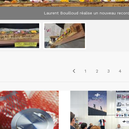
Laurent Bouilloud réalise un nouveau recor
1
2
3
4