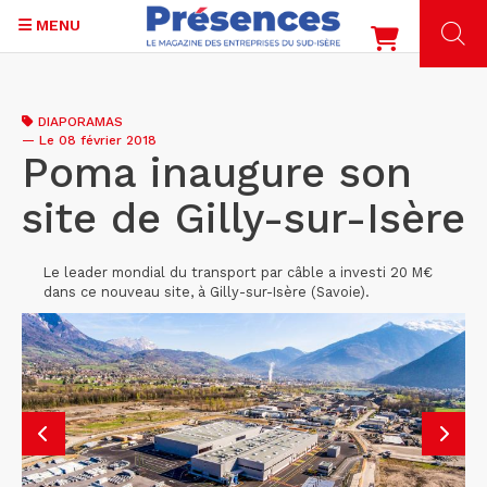
MENU
Aller
au
DIAPORAMAS
contenu
—
Le 08 février 2018
principal
Poma inaugure son
site de Gilly-sur-Isère
Le leader mondial du transport par câble a investi 20 M€
dans ce nouveau site, à Gilly-sur-Isère (Savoie).