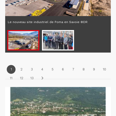
Le nouveau site industriel de Poma en Savoie ©DR
1
2
3
4
5
6
7
8
9
10
11
12
13