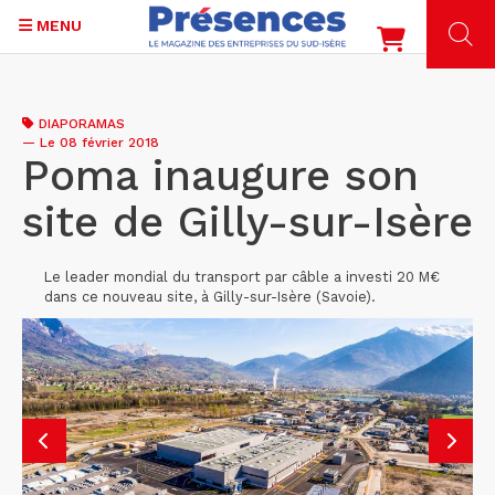
MENU
Aller
au
DIAPORAMAS
contenu
—
Le 08 février 2018
principal
Poma inaugure son
site de Gilly-sur-Isère
Le leader mondial du transport par câble a investi 20 M€
dans ce nouveau site, à Gilly-sur-Isère (Savoie).