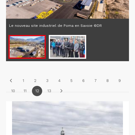
Le nouveau site industriel de Poma en Savoie ©DR
1
2
3
4
5
6
7
8
9
10
11
12
13