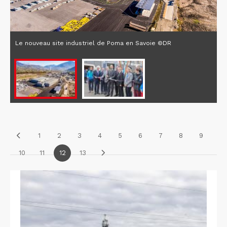
Le nouveau site industriel de Poma en Savoie ©DR
1
2
3
4
5
6
7
8
9
10
11
12
13