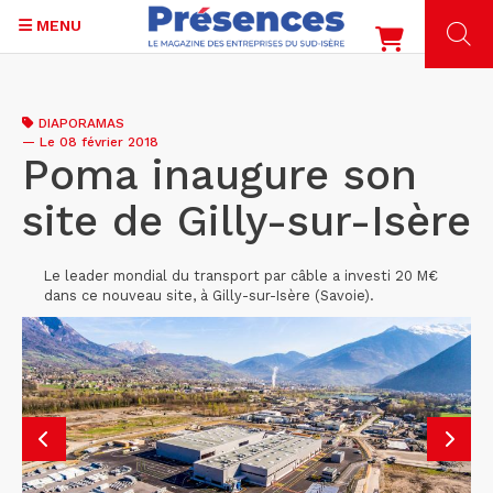
MENU
Aller
au
DIAPORAMAS
contenu
—
Le 08 février 2018
principal
Poma inaugure son
site de Gilly-sur-Isère
Le leader mondial du transport par câble a investi 20 M€
dans ce nouveau site, à Gilly-sur-Isère (Savoie).